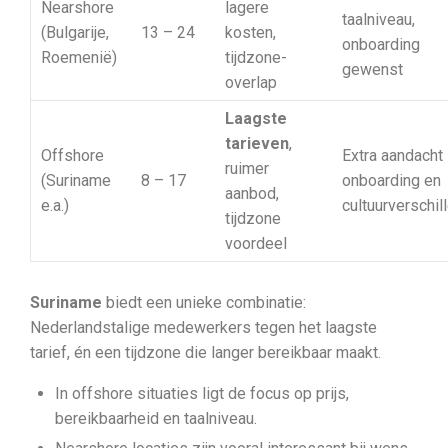
Nearshore
lagere
taalniveau,
(Bulgarije,
13 – 24
kosten,
onboarding
Roemenië)
tijdzone-
gewenst
overlap
Laagste
tarieven
,
Offshore
Extra aandacht
ruimer
(Suriname
8 – 17
onboarding en
aanbod,
e.a.)
cultuurverschil
tijdzone
voordeel
Suriname
biedt een unieke combinatie:
Nederlandstalige medewerkers tegen het laagste
tarief, én een tijdzone die langer bereikbaar maakt.
In offshore situaties ligt de focus op prijs,
bereikbaarheid en taalniveau.