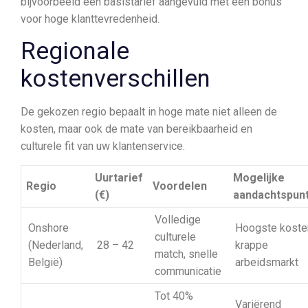
bijvoorbeeld een basistarief aangevuld met een bonus
voor hoge klanttevredenheid.
Regionale
kostenverschillen
De gekozen regio bepaalt in hoge mate niet alleen de
kosten, maar ook de mate van bereikbaarheid en
culturele fit van uw klantenservice.
Uurtarief
Mogelijke
Regio
Voordelen
(€)
aandachtspun
Volledige
Onshore
Hoogste koste
culturele
(Nederland,
28 – 42
krappe
match, snelle
België)
arbeidsmarkt
communicatie
Tot 40%
Variërend