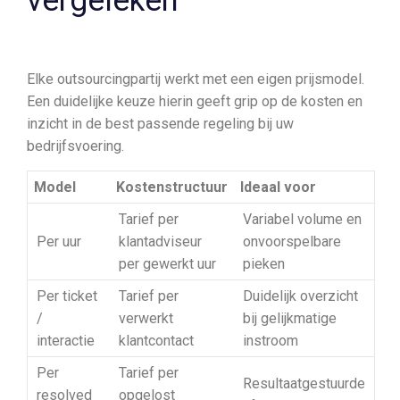
vergeleken
Elke outsourcingpartij werkt met een eigen prijsmodel.
Een duidelijke keuze hierin geeft grip op de kosten en
inzicht in de best passende regeling bij uw
bedrijfsvoering.
Model
Kostenstructuur
Ideaal voor
Tarief per
Variabel volume en
Per uur
klantadviseur
onvoorspelbare
per gewerkt uur
pieken
Per ticket
Tarief per
Duidelijk overzicht
/
verwerkt
bij gelijkmatige
interactie
klantcontact
instroom
Per
Tarief per
Resultaatgestuurde
resolved
opgelost