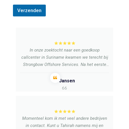
Verzenden
In onze zoektocht naar een goedkoop
callcenter in Suriname kwamen we terecht bij
Strongbow Offshore Services. Na het eerste
gesprek besloten we een pilot te starten.
Inmiddels is dat 7 jaar geleden. Een absolute
L. Jansen
aanrader. Voordeliger dan in Nederland en ook
nearshore locaties zoals Bulgarije, Roemenie,
etc.
Momenteel kom ik met veel andere bedrijven
in contact. Kunt u Tahirah namens mij en