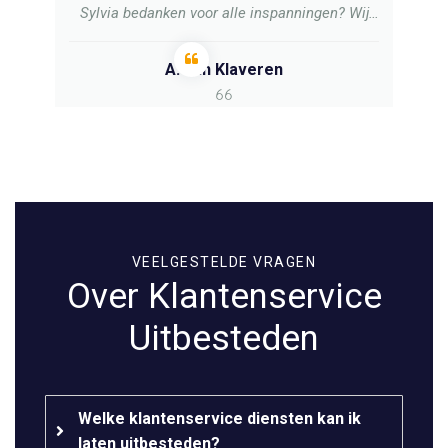
Sylvia bedanken voor alle inspanningen? Wij
vonden de samenwerking met Strongbow
Offshore zeer prettig verlopen.
A. van Klaveren
VEELGESTELDE VRAGEN
Over Klantenservice
Uitbesteden
Welke klantenservice diensten kan ik
laten uitbesteden?