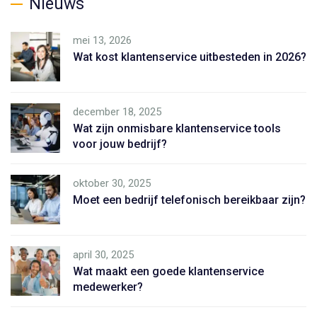
e
Nieuws
r
g
:
o
mei 13, 2026
r
Wat kost klantenservice uitbesteden in 2026?
i
e
ë
december 18, 2025
n
Wat zijn onmisbare klantenservice tools
voor jouw bedrijf?
oktober 30, 2025
Moet een bedrijf telefonisch bereikbaar zijn?
april 30, 2025
Wat maakt een goede klantenservice
medewerker?