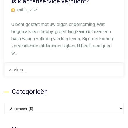
Is klantenservice verplicht?
april 30, 2025
U bent gestart met uw eigen onderneming. Wat
begon als een hobby, groeit langzaam uit naar een
baan waar u volledig van kan leven. Bij groei komen
verschillende uitdagingen kijken. U heeft een goed
w...
Z
o
e
k
Categorieën
e
n
C
n
a
a
t
a